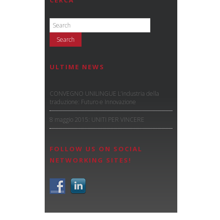
CERCA
ULTIME NEWS
CONVEGNO UNILINGUE L’industria della
traduzione: Futuro e Innovazione
8 maggio 2015: UNITI PER VINCERE
FOLLOW US ON SOCIAL
NETWORKING SITES!