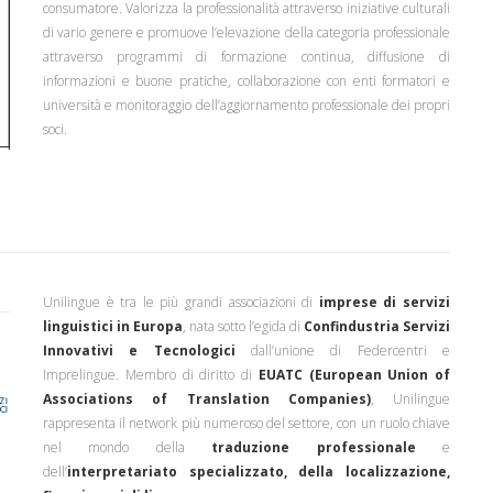
consumatore. Valorizza la professionalità attraverso iniziative culturali
di vario genere e promuove l’elevazione della categoria professionale
attraverso programmi di formazione continua, diffusione di
informazioni e buone pratiche, collaborazione con enti formatori e
università e monitoraggio dell’aggiornamento professionale dei propri
soci.
Unilingue è tra le più grandi associazioni di
imprese di servizi
linguistici in Europa
, nata sotto l’egida di
Confindustria Servizi
Innovativi e Tecnologici
dall’unione di Federcentri e
Imprelingue. Membro di diritto di
EUATC (European Union of
Associations of Translation Companies)
, Unilingue
rappresenta il network più numeroso del settore, con un ruolo chiave
nel mondo della
traduzione professionale
e
dell’
interpretariato specializzato, della localizzazione,