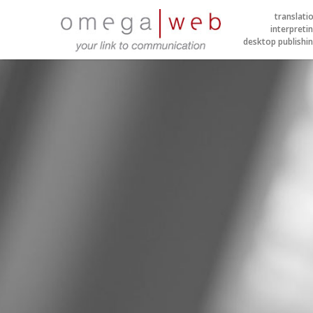
translati
interpreti
desktop publishi