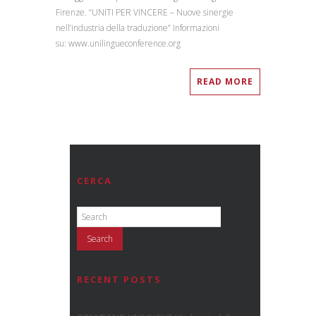
Firenze. “UNITI PER VINCERE – Nuove sinergie
nell’industria della traduzione” Informazioni
su: www.unilingueconference.org
READ MORE
CERCA
RECENT POSTS